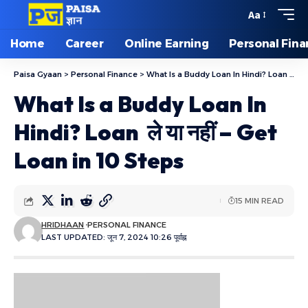
Aa
Home
Career
Online Earning
Personal Fin
Paisa Gyaan
>
Personal Finance
>
What Is a Buddy Loan In Hindi? Loan ले या नहीं – Get Loan in 10 Steps
What Is a Buddy Loan In
Hindi? Loan ले या नहीं – Get
Loan in 10 Steps
15 MIN READ
HRIDHAAN
PERSONAL FINANCE
LAST UPDATED: जून 7, 2024 10:26 पूर्वाह्न