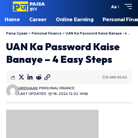
Aa
Home
Career
Online Earning
Personal Fin
Paisa Gyaan
>
Personal Finance
>
UAN Ka Password Kaise Banaye – 4 Easy Steps
UAN Ka Password Kaise
Banaye – 4 Easy Steps
15 MIN READ
HRIDHAAN
PERSONAL FINANCE
LAST UPDATED: जून 16, 2024 12:02 अपराह्न