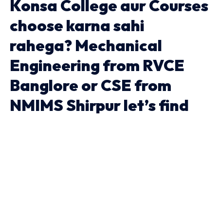
Konsa College aur Courses
choose karna sahi
rahega? Mechanical
Engineering from RVCE
Banglore or CSE from
NMIMS Shirpur let’s find
out?
3 MIN READ
HRIDHAAN
PERSONAL FINANCE
LAST UPDATED: जून 17, 2024 2:54 अपराह्न