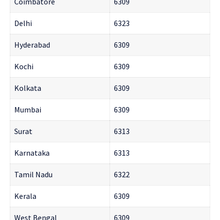
Coimbatore
6309
Delhi
6323
Hyderabad
6309
Kochi
6309
Kolkata
6309
Mumbai
6309
Surat
6313
Karnataka
6313
Tamil Nadu
6322
Kerala
6309
West Bengal
6309