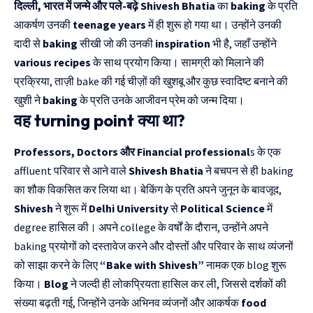
दिल्ली, भारत में जन्मे और पले-बढ़े
Shivesh Bhatia
का
baking
के प्रति
आकर्षण उनकी
teenage years
में ही शुरू हो गया था। उन्होंने उनकी
दादी से
baking
सीखी जो की उनकी
inspiration
भी है, जहाँ उन्होंने
various recipes
के साथ प्रयोग किया। सामग्री को मिलाने की
प्रक्रिया, ताज़ी bake की गई चीज़ों की खुशबू और कुछ स्वादिष्ट बनाने की
खुशी ने
baking
के प्रति उनके आजीवन प्रेम को जन्म दिया।
वह turning point क्या था?
Professors, Doctors और Financial professional
s के एक
affluent परिवार से आने वाले
Shivesh Bhatia
ने बचपन से ही baking
का शौक विकसित कर लिया था। बेकिंग के प्रति अपने जुनून के बावजूद,
Shivesh
ने शुरू में
Delhi University
से
Political Science
में
degree हासिल की। ​​अपने college के वर्षों के दौरान, उन्होंने अपने
baking प्रयोगों को दस्तावेज करने और दोस्तों और परिवार के साथ व्यंजनों
को साझा करने के लिए
“Bake with Shivesh”
नामक एक blog शुरू
किया।
Blog
ने जल्दी ही लोकप्रियता हासिल कर ली, जिससे दर्शकों की
संख्या बढ़ती गई, जिन्होंने उनके अभिनव व्यंजनों और आकर्षक
food