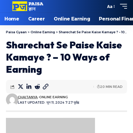
Aa
Home
Career
Online Earning
Personal Fin
Paisa Gyaan
>
Online Earning
>
Sharechat Se Paise Kaise Kamaye ? – 10 Ways of Earning
Sharechat Se Paise Kaise
Kamaye ? – 10 Ways of
Earning
20 MIN READ
CHAITANYA
ONLINE EARNING
LAST UPDATED: जून 11, 2024 7:27 पूर्वाह्न