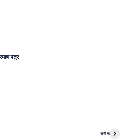
्रमाण पत्र
i
NEET PG
MBA और Law
Ola
2024 के
में Career?
Roa
सभी स्टोरी देखें