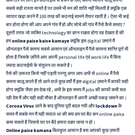
सबसे सही रास्ता मानते है पर उसमे भी मन की शांति नहीं मिलती है क्यूंकि एक
व्यापार खड़ा करने मैं 100 तरह की कठनाई सामने तैयार रहती है। ऐसा भी कई
बार होता होगा की आप अपने गांव मैं हो और सोचे की गांव मैं पैसे कैसे कमाए ?
दूसरी तरफ जो व्यक्ति technology का ज्ञान रखता होगा वह देखता है की
हम
online paise kaise kamaye
क्यूंकि इस digital ज़माने मैं
ऑनलाइन पैसे कमना सबसे आसान एवं ऑनलाइन मैं पैसे कामना शान्ति पूर्ण भी
होता है जिसके ज़रिये आप अपनी personal life एवं work life मैं बिना
ज़्यादा कठनाईयो के संतुलन ला सकते है।
पैसे की ज़रूरत किसे नहीं पड़ती परन्तु अगर आप अभी से online मैं पैसे
कमना चालू करते हैं तो आने वाले कुछ वर्षो मैं इस digital ज़माने मैं काफी सही
होगा क्यूंकि जैसा हम देख रहे , अभी के इस समय मैं jobs की काफी कमी चल
रही देश मैं और यही सही मौका है ऑनलाइन मैं अपनी अच्छी पकड़ जमाने का।
Corona Virus
आने के बाद दुनिया पूरी बदल गयी और
lockdown
के
समय मैं सबके मन मैं यही सवाल था की क्या हम घर बैठ कर online paisa
कमा सकते है जिससे घर पर बैठे हमारा वक़्त जाया न हो।
Online paise kamana
बिलकुल आसान है बस आपको कुछ ज़रूरी