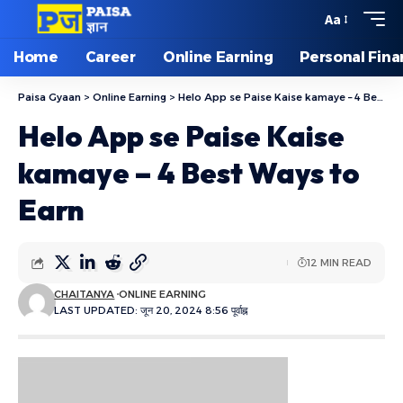
Aa
Home
Career
Online Earning
Personal Fin
Paisa Gyaan
>
Online Earning
>
Helo App se Paise Kaise kamaye – 4 Best Ways to Earn
Helo App se Paise Kaise
kamaye – 4 Best Ways to
Earn
12 MIN READ
CHAITANYA
ONLINE EARNING
LAST UPDATED: जून 20, 2024 8:56 पूर्वाह्न