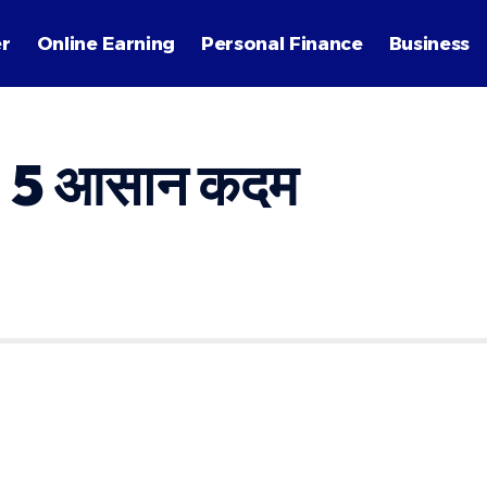
r
Online Earning
Personal Finance
Business
ं – 5 आसान कदम