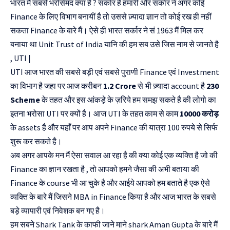
भारत मैं सबसे भरोसेमंद क्या है ? सर्कार है हमारी और सर्कार ने अगर कोई
Finance के लिए विभाग बनायीं है तो उससे ज़्यादा ज्ञान तो कोई रख ही नहीं
सकता Finance के बारे मैं। ऐसे ही भारत सर्कार ने सं 1963 मैं मिल कर
बनाया था
Unit Trust of India
यानि की हम सब उसे जिस नाम से जानते है
, UTI |
UTI आज भारत की सबसे बड़ी एवं सबसे पुराणी Finance एवं Investment
का विभाग है जहा पर आज करीबन
1.2 Crore
से भी ज़्यादा account है
230
Scheme
के तहत और इस आंकड़े के ज़रिये हम समझ सकते है की लोगो का
इतना भरोसा UTI पर क्यों है। आज UTI के तहत काम से काम
10000 करोड़
के assets है और यहाँ पर आप अपने Finance की यात्रा 100 रुपये से सिर्फ
शुरू कर सकते है।
अब अगर आपके मन मैं ऐसा सवाल आ रहा है की क्या कोई एक व्यक्ति है जो की
Finance का ज्ञान रखता है , तो आपको हमने जैसा की अभी बताया की
Finance के course भी आ चुके है और आईये आपको हम बताते है एक ऐसे
व्यक्ति के बारे मैं जिसने MBA in Finance किया है और आज भारत के सबसे
बड़े व्यापारी एवं निवेशक बन गए है।
हम सबने Shark Tank के काफी जाने माने shark Aman Gupta के बारे मैं