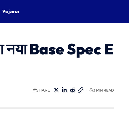
Yojana
ा नया Base Spec E
SHARE
3 MIN READ