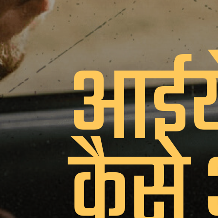
आईये
कैसे