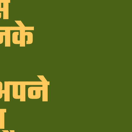
े
नके
अपने
ा