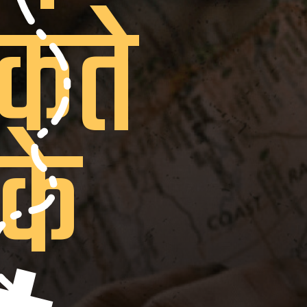
कते
 के