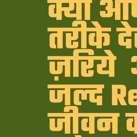
क्या आ
तरीके द
ज़रिये 
जल्द R
जीवन क