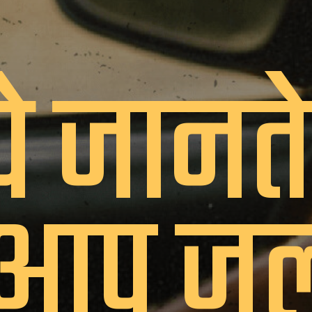
 जानते 
 आप जल