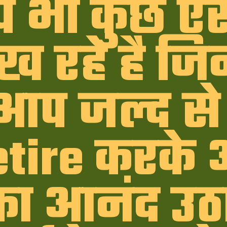
प भी कुछ ऐस
ेख रहे है जि
आप जल्द से
etire करके 
ा आनंद उठ