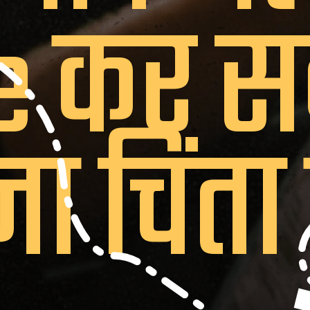
re कर स
ना चिंता