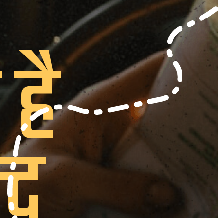
है
्द