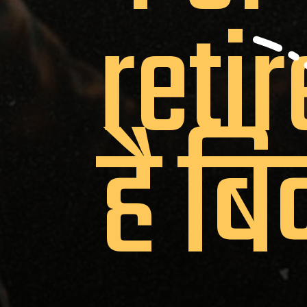
reti
है बि